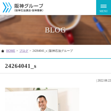
BLOG
HOME
>
ブログ
>
24264041_s | 阪神石油グループ
24264041_s
|
2022.08.22