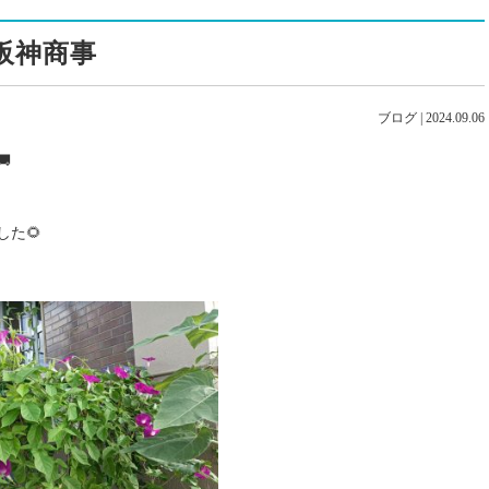
阪神商事
ブログ
|
2024.09.06

た🌻